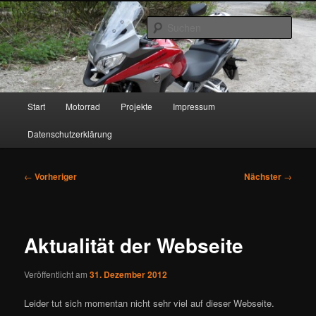
Zum
primären
Such
Inhalt
springen
www.lewantoski.de
Hauptmenü
Start
Motorrad
Projekte
Impressum
Datenschutzerklärung
Beitragsnavigation
←
Vorheriger
Nächster
→
Aktualität der Webseite
Veröffentlicht am
31. Dezember 2012
Leider tut sich momentan nicht sehr viel auf dieser Webseite.