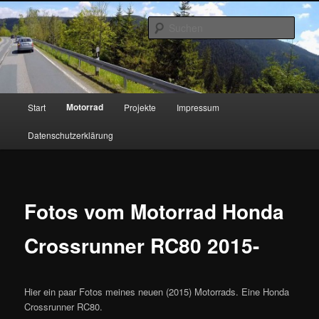
Zum
primären
Such
Inhalt
springen
www.lewantoski.de
Hauptmenü
Motorrad
Start
Projekte
Impressum
Datenschutzerklärung
Fotos vom Motorrad Honda
Crossrunner RC80 2015-
Hier ein paar Fotos meines neuen (2015) Motorrads. Eine Honda
Crossrunner RC80.