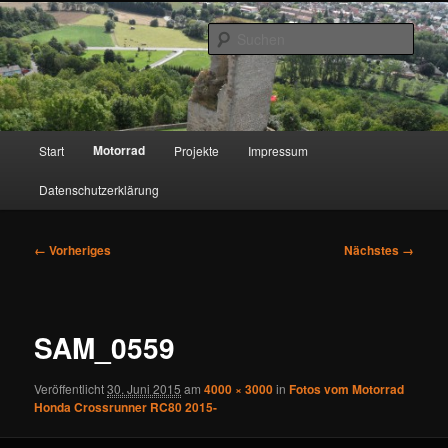
Zum
primären
Such
Inhalt
springen
www.lewantoski.de
Hauptmenü
Motorrad
Start
Projekte
Impressum
Datenschutzerklärung
Bilder-
← Vorheriges
Nächstes →
Navigation
SAM_0559
Veröffentlicht
30. Juni 2015
am
4000 × 3000
in
Fotos vom Motorrad
Honda Crossrunner RC80 2015-